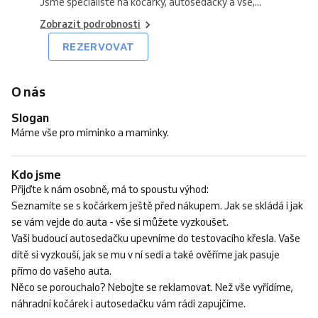
Jsme specialisté na kočárky, autosedačky a vše,...
Zobrazit podrobnosti
REZERVOVAT
O nás
Slogan
Máme vše pro miminko a maminky.
Kdo jsme
Přijďte k nám osobně, má to spoustu výhod:
Seznamíte se s kočárkem ještě před nákupem. Jak se skládá i jak
se vám vejde do auta - vše si můžete vyzkoušet.
Vaši budoucí autosedačku upevníme do testovacího křesla. Vaše
dítě si vyzkouší, jak se mu v ní sedí a také ověříme jak pasuje
přímo do vašeho auta.
Něco se porouchalo? Nebojte se reklamovat. Než vše vyřídíme,
náhradní kočárek i autosedačku vám rádi zapujčíme.